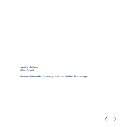
การจัดหากำลังคน
(Man-Power)
ด้วยวิศวะกรชำนาญงานที่ได้รับรองมาตรฐานและ แรงงานฝีมือสำหรับโครงการของคุณ