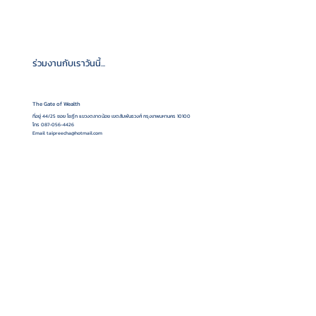
ร่วมงานกับเราวันนี้...
The Gate of Wealth
ที่อยู่ 44/25 ซอย โชฏึก แขวงตลาดน้อย เขตสัมพันธวงศ์ กรุงเทพมหานคร 10100
โทร 087-056-4426
Email
taipreecha@hotmail.com